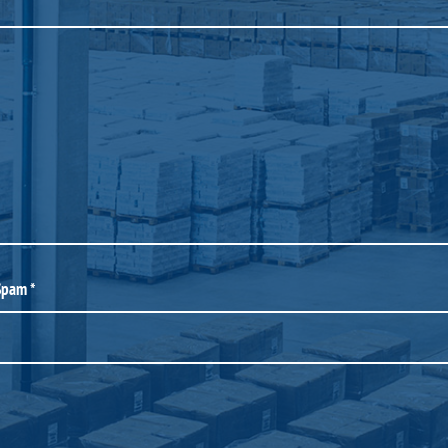
 Spam
*