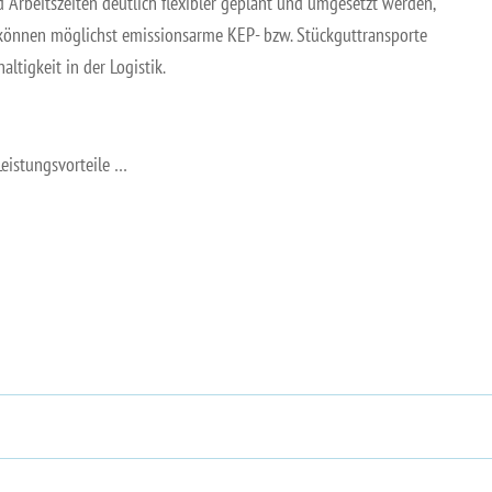
 Arbeitszeiten deutlich flexibler geplant und umgesetzt werden,
 können möglichst emissionsarme KEP- bzw. Stückguttransporte
ltigkeit in der Logistik.
eistungsvorteile …